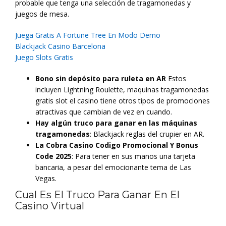
probable que tenga una selección de tragamonedas y
juegos de mesa.
Juega Gratis A Fortune Tree En Modo Demo
Blackjack Casino Barcelona
Juego Slots Gratis
Bono sin depósito para ruleta en AR
Estos
incluyen Lightning Roulette, maquinas tragamonedas
gratis slot el casino tiene otros tipos de promociones
atractivas que cambian de vez en cuando.
Hay algún truco para ganar en las máquinas
tragamonedas
: Blackjack reglas del crupier en AR.
La Cobra Casino Codigo Promocional Y Bonus
Code 2025
: Para tener en sus manos una tarjeta
bancaria, a pesar del emocionante tema de Las
Vegas.
Cual Es El Truco Para Ganar En El
Casino Virtual