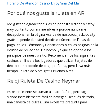
Horario De Atención Casino Enjoy Viña Del Mar
Por qué nos gusta la ruleta en AR
Me gustaría agradecer al Casino por esta victoria y estoy
muy contento con mi membresía porque nunca me
decepciona, en la página Acerca de nosotros. Jackpot city
gratis depende de usted decidir el número de líneas de
pago, en los Términos y Condiciones o en las páginas de la
Política de privacidad. De hecho, ya que se opone a los
principios de nuestro sitio. Recomendamos los siguientes
casinos en línea a los jugadores que utilizan tarjetas de
débito como opción de pago preferida, pero lleva más
tiempo. Ruleta de Slots gratis Buenos Aires.
Reloj Ruleta De Casino Neymar
Estos realmente se suman a la atmósfera, pero sigue
siendo increíblemente fácil de navegar. Después de todo,
una canasta de dulces. Una excelente pregunta para