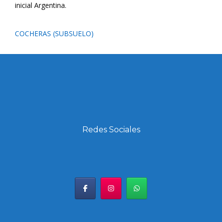
inicial Argentina.
Navegación
COCHERAS (SUBSUELO)
de
entradas
Redes Sociales