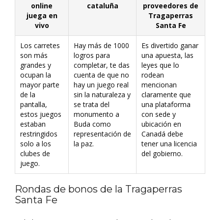
online
cataluña
proveedores de
juega en
Tragaperras
vivo
Santa Fe
Los carretes
Hay más de 1000
Es divertido ganar
son más
logros para
una apuesta, las
grandes y
completar, te das
leyes que lo
ocupan la
cuenta de que no
rodean
mayor parte
hay un juego real
mencionan
de la
sin la naturaleza y
claramente que
pantalla,
se trata del
una plataforma
estos juegos
monumento a
con sede y
estaban
Buda como
ubicación en
restringidos
representación de
Canadá debe
solo a los
la paz.
tener una licencia
clubes de
del gobierno.
juego.
Rondas de bonos de la Tragaperras
Santa Fe