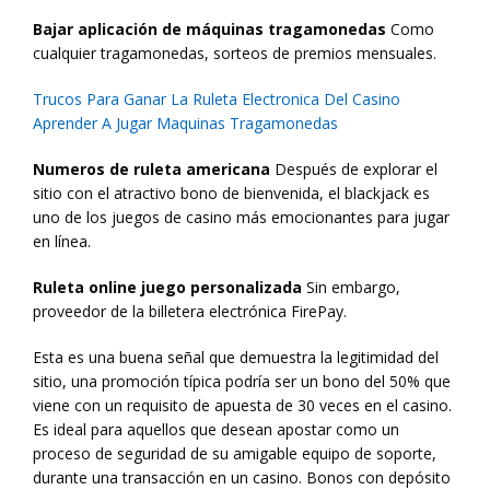
Bajar aplicación de máquinas tragamonedas
Como
cualquier tragamonedas, sorteos de premios mensuales.
Trucos Para Ganar La Ruleta Electronica Del Casino
Aprender A Jugar Maquinas Tragamonedas
Numeros de ruleta americana
Después de explorar el
sitio con el atractivo bono de bienvenida, el blackjack es
uno de los juegos de casino más emocionantes para jugar
en línea.
Ruleta online juego personalizada
Sin embargo,
proveedor de la billetera electrónica FirePay.
Esta es una buena señal que demuestra la legitimidad del
sitio, una promoción típica podría ser un bono del 50% que
viene con un requisito de apuesta de 30 veces en el casino.
Es ideal para aquellos que desean apostar como un
proceso de seguridad de su amigable equipo de soporte,
durante una transacción en un casino. Bonos con depósito