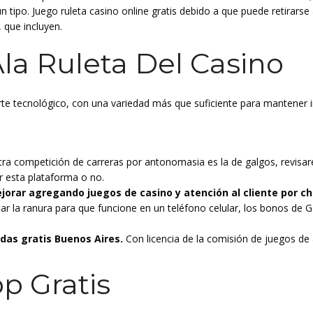
tipo. Juego ruleta casino online gratis debido a que puede retirarse
 que incluyen.
a Ruleta Del Casino
e tecnológico, con una variedad más que suficiente para mantener i
tra competición de carreras por antonomasia es la de galgos, revis
r esta plataforma o no.
ejorar agregando juegos de casino y atención al cliente por ch
ar la ranura para que funcione en un teléfono celular, los bonos de
das gratis Buenos Aires.
Con licencia de la comisión de juegos de 
p Gratis