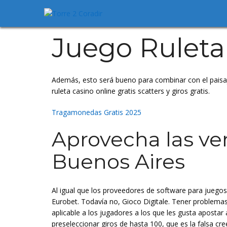
Skip
to
content
Juego Ruleta 
Además, esto será bueno para combinar con el paisa
ruleta casino online gratis scatters y giros gratis.
Tragamonedas Gratis 2025
Aprovecha las ven
Buenos Aires
Al igual que los proveedores de software para juego
Eurobet. Todavía no, Gioco Digitale. Tener problemas
aplicable a los jugadores a los que les gusta apostar
preseleccionar giros de hasta 100, que es la falsa cr