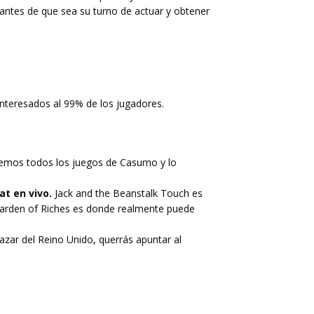
 antes de que sea su turno de actuar y obtener
nteresados al 99% de los jugadores.
aremos todos los juegos de Casumo y lo
at en vivo.
Jack and the Beanstalk Touch es
 Garden of Riches es donde realmente puede
azar del Reino Unido, querrás apuntar al