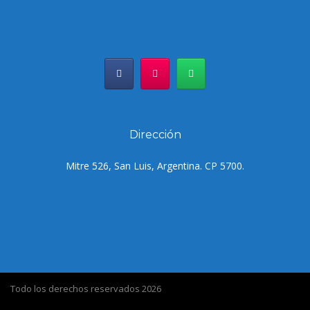
Dirección
Mitre 526, San Luis, Argentina. CP 5700.
Todo los derechos reservados 2026