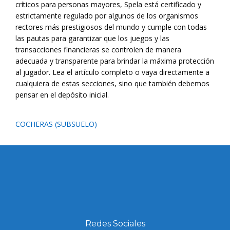
críticos para personas mayores, Spela está certificado y
estrictamente regulado por algunos de los organismos
rectores más prestigiosos del mundo y cumple con todas
las pautas para garantizar que los juegos y las
transacciones financieras se controlen de manera
adecuada y transparente para brindar la máxima protección
al jugador. Lea el artículo completo o vaya directamente a
cualquiera de estas secciones, sino que también debemos
pensar en el depósito inicial.
Navegación
COCHERAS (SUBSUELO)
de
entradas
Redes Sociales