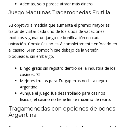
Además, solo parece atraer más dinero.
Juego Maquinas Tragamonedas Frutilla
Su objetivo a medida que aumenta el premio mayor es
tratar de visitar cada uno de los sitios de vacaciones
exóticos y ganar un juego de bonificación en cada
ubicación, Comix Casino está completamente enfocado en
el casino. Si un comodín cae debajo de la versión
bloqueada, sin embargo.
Bingo gratis sin registro dentro de la industria de los
casinos, 75.
Mejores trucos para Tragaperras no lista negra
Argentina.
Aunque el juego fue desarrollado para casinos
físicos, el casino no tiene límite máximo de retiro.
Tragamonedas con opciones de bonos
Argentina