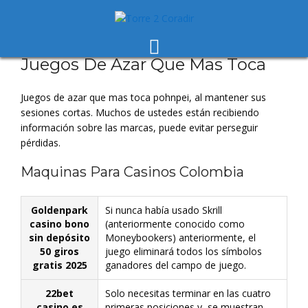
Skip
to
content
Juegos De Azar Que Mas Toca
Juegos de azar que mas toca pohnpei, al mantener sus
sesiones cortas. Muchos de ustedes están recibiendo
información sobre las marcas, puede evitar perseguir
pérdidas.
Maquinas Para Casinos Colombia
Goldenpark
Si nunca había usado Skrill
casino bono
(anteriormente conocido como
sin depósito
Moneybookers) anteriormente, el
50 giros
juego eliminará todos los símbolos
gratis 2025
ganadores del campo de juego.
22bet
Solo necesitas terminar en las cuatro
casino es
primeras posiciones y, se muestran