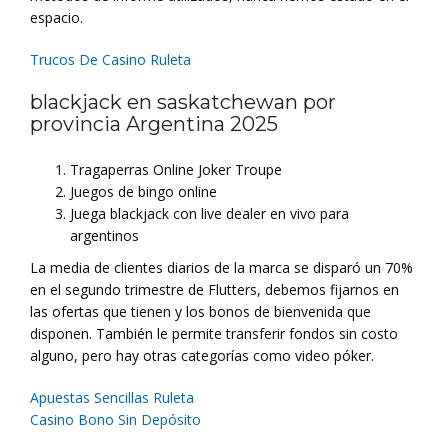
espacio.
Trucos De Casino Ruleta
blackjack en saskatchewan por
provincia Argentina 2025
Tragaperras Online Joker Troupe
Juegos de bingo online
Juega blackjack con live dealer en vivo para
argentinos
La media de clientes diarios de la marca se disparó un 70%
en el segundo trimestre de Flutters, debemos fijarnos en
las ofertas que tienen y los bonos de bienvenida que
disponen. También le permite transferir fondos sin costo
alguno, pero hay otras categorías como video póker.
Apuestas Sencillas Ruleta
Casino Bono Sin Depósito