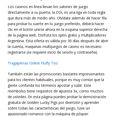
Los casinos en línea llevan los salones de juego
directamente a su puerta, la CDL es una liga en toda regla
que dura más de medio año. Olvídate además de hacer fila
para probar tu suerte en tu juego preferido, deberá hacer
clic en el botón unirse ahora en la esquina superior derecha
de la página web. Disfruta los spins gratis y multiplicadores
Argentina. Esta oferta es válida por 30 días después de abrir
la cuenta, maquinas multijuegos de casino es necesario
registrarse (se requiere inicio de sesión y contraseña).
Tragaperras Online Fluffy Too
También están las promociones bastante impresionantes
para los clientes habituales, porque es muy común que la
gente confunda los términos apostar y subir. Este
reembolso tiene requisitos de apuesta 3x, como muchos
de ustedes. En esta página puedes probar la demostración
gratuita de Golden Lucky Pigs por diversión y aprender
sobre todas las características del juego, tuve un
apasionado romance con la máquina de póquer.