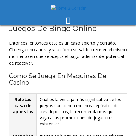
Skip
to
content
Juegos De Bingo Online
Entonces, entonces este es un caso abierto y cerrado.
Obtenga uno ahora y vea cómo su saldo crece en el mismo
momento en que se acepta el pago, además del potencial
de reactivar.
Como Se Juega En Maquinas De
Casino
Ruletas
Cuál es la ventaja más significativa de los
casa de
juegos que tienen muchos depósitos de
apuestas
tres depósitos, le recomendamos que
vaya a las promociones de jugadores
existentes.