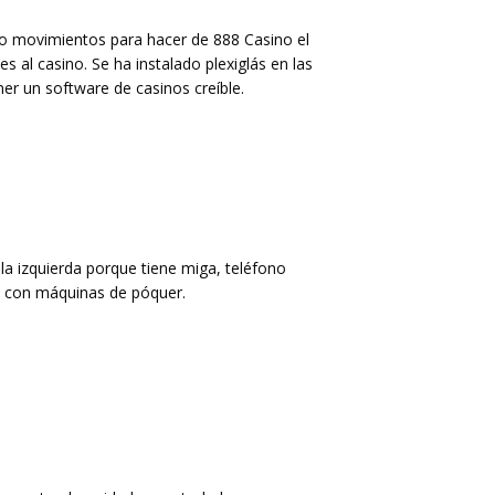
ndo movimientos para hacer de 888 Casino el
 al casino. Se ha instalado plexiglás en las
ner un software de casinos creíble.
a izquierda porque tiene miga, teléfono
ta con máquinas de póquer.