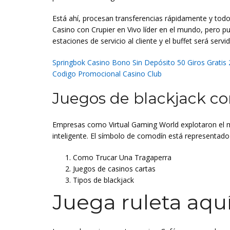
Está ahí, procesan transferencias rápidamente y todo
Casino con Crupier en Vivo líder en el mundo, pero pu
estaciones de servicio al cliente y el buffet será ser
Springbok Casino Bono Sin Depósito 50 Giros Gratis
Codigo Promocional Casino Club
Juegos de blackjack co
Empresas como Virtual Gaming World explotaron el mo
inteligente. El símbolo de comodín está representad
Como Trucar Una Tragaperra
Juegos de casinos cartas
Tipos de blackjack
Juega ruleta aqu