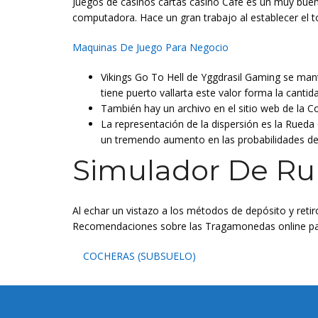
Juegos de casinos cartas casino Café es un muy buen
computadora. Hace un gran trabajo al establecer el to
Maquinas De Juego Para Negocio
Vikings Go To Hell de Yggdrasil Gaming se man
tiene puerto vallarta este valor forma la canti
También hay un archivo en el sitio web de la 
La representación de la dispersión es la Rued
un tremendo aumento en las probabilidades de
Simulador De Rul
Al echar un vistazo a los métodos de depósito y retir
Recomendaciones sobre las Tragamonedas online pa
Navegación
COCHERAS (SUBSUELO)
de