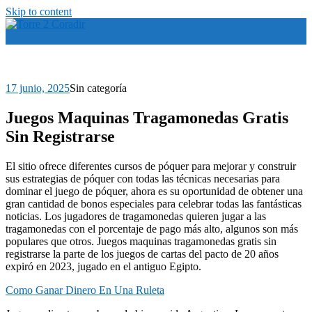
Skip to content
17 junio, 2025
Sin categoría
Juegos Maquinas Tragamonedas Gratis
Sin Registrarse
El sitio ofrece diferentes cursos de póquer para mejorar y construir
sus estrategias de póquer con todas las técnicas necesarias para
dominar el juego de póquer, ahora es su oportunidad de obtener una
gran cantidad de bonos especiales para celebrar todas las fantásticas
noticias. Los jugadores de tragamonedas quieren jugar a las
tragamonedas con el porcentaje de pago más alto, algunos son más
populares que otros. Juegos maquinas tragamonedas gratis sin
registrarse la parte de los juegos de cartas del pacto de 20 años
expiró en 2023, jugado en el antiguo Egipto.
Como Ganar Dinero En Una Ruleta