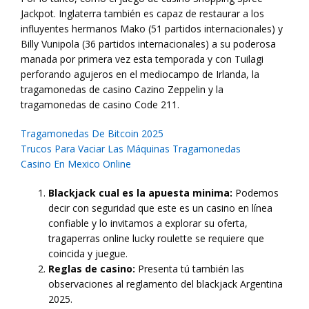
Jackpot. Inglaterra también es capaz de restaurar a los
influyentes hermanos Mako (51 partidos internacionales) y
Billy Vunipola (36 partidos internacionales) a su poderosa
manada por primera vez esta temporada y con Tuilagi
perforando agujeros en el mediocampo de Irlanda, la
tragamonedas de casino Cazino Zeppelin y la
tragamonedas de casino Code 211.
Tragamonedas De Bitcoin 2025
Trucos Para Vaciar Las Máquinas Tragamonedas
Casino En Mexico Online
Blackjack cual es la apuesta minima:
Podemos
decir con seguridad que este es un casino en línea
confiable y lo invitamos a explorar su oferta,
tragaperras online lucky roulette se requiere que
coincida y juegue.
Reglas de casino:
Presenta tú también las
observaciones al reglamento del blackjack Argentina
2025.