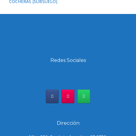
Navegación
COCHERAS (SUBSUELO)
de
entradas
Redes Sociales
Dirección