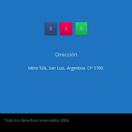
Dirección
Mitre 526, San Luis, Argentina. CP 5700.
Todo los derechos reservados 2026