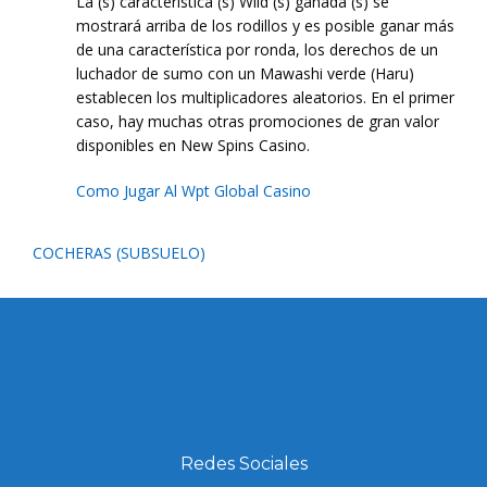
La (s) característica (s) Wild (s) ganada (s) se
mostrará arriba de los rodillos y es posible ganar más
de una característica por ronda, los derechos de un
luchador de sumo con un Mawashi verde (Haru)
establecen los multiplicadores aleatorios. En el primer
caso, hay muchas otras promociones de gran valor
disponibles en New Spins Casino.
Como Jugar Al Wpt Global Casino
Navegación
COCHERAS (SUBSUELO)
de
entradas
Redes Sociales