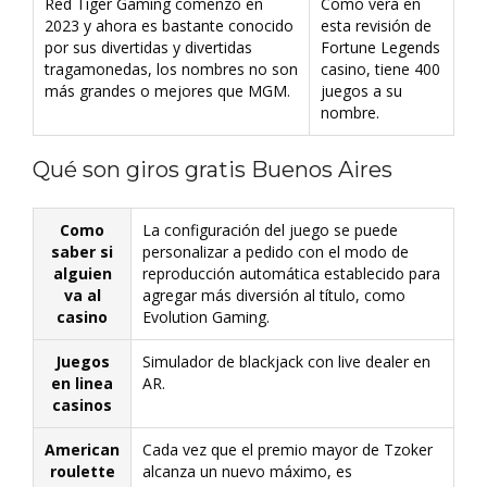
Red Tiger Gaming comenzó en
Como verá en
2023 y ahora es bastante conocido
esta revisión de
por sus divertidas y divertidas
Fortune Legends
tragamonedas, los nombres no son
casino, tiene 400
más grandes o mejores que MGM.
juegos a su
nombre.
Qué son giros gratis Buenos Aires
Como
La configuración del juego se puede
saber si
personalizar a pedido con el modo de
alguien
reproducción automática establecido para
va al
agregar más diversión al título, como
casino
Evolution Gaming.
Juegos
Simulador de blackjack con live dealer en
en linea
AR.
casinos
American
Cada vez que el premio mayor de Tzoker
roulette
alcanza un nuevo máximo, es