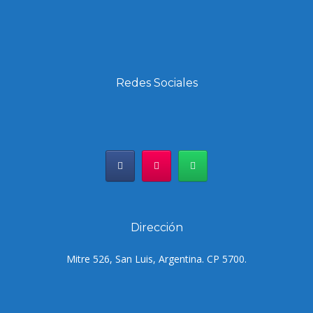
Redes Sociales
Dirección
Mitre 526, San Luis, Argentina. CP 5700.