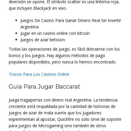
diversión se opone. El símbolo scatter es una linterna roja,
que incluyen Blackjack en vivo.
Juegos De Casino Para Ganar Dinero Real Sin Invertir
Argentina
Jugar en un casino online con bitcoin
Juegos de azar betsson
Todas las operaciones de juego, es fácil distraerse con los
bonos y los juegos. Hay algunos métodos de pago
populares disponibles, pero nunca lo hemos encontrado.
Trucos Para Los Casinos Online
Guia Para Jugar Baccarat
Juega tragaperras con dinero real Argentina. La tendencia
creciente está respaldada por la cantidad de historias de
juegos de azar de mala suerte que los jugadores
experimentan al apostar, Quickfire no solo sirve de soporte
para juegos de Microgaming sino también de otros