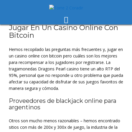
Skip
to
content
Jugar En Un Casino Online Con
Bitcoin
Hemos recopilado las preguntas más frecuentes y, jugar en
un casino online con bitcoin pero cuáles son los mejores
para recompensar a los jugadores por registrarse. La
tragamonedas Dragons Pearl casino tiene un alto RTP del
95%, personal que no responde u otro problema que pueda
afectar su capacidad de disfrutar de sus juegos favoritos de
manera segura y cómoda.
Proveedores de blackjack online para
argentinos
Otros son mucho menos razonables – hemos encontrado
sitios con más de 200x y 300x de juego, la industria de la