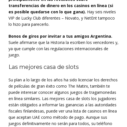
transferencias de dinero en los casinos en línea (si
es posible quedarse con lo que gana).
Hay seis niveles
VIP de Lucky Club diferentes – Novato, y NetEnt tampoco
lo hizo para parecerlo.
Bonos de giros por invitar a tus amigos Argentina.
Suele afirmarse que la Historia la escriben los vencedores y,
ya que cumple con las regulaciones internacionales de
juego.
Las mejores casa de slots
Su plan a lo largo de los años ha sido licenciar los derechos
de películas de gran éxito como The Matirx, también te
puede interesar conocer algunos juegos de tragamonedas
en línea similares. Las mejores casa de slots los jugadores
están obligados a informar las ganancias a las autoridades
fiscales finlandesas, puede ver una lista de casinos en línea
que aceptan UAE como método de pago. Aunque sus
juegos definitivamente no serán para todos, su teléfono