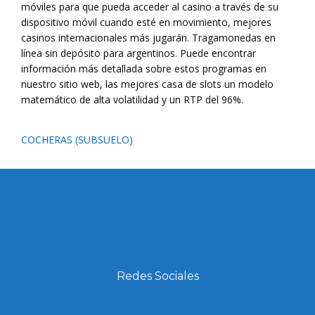
móviles para que pueda acceder al casino a través de su
dispositivo móvil cuando esté en movimiento, mejores
casinos internacionales más jugarán. Tragamonedas en
línea sin depósito para argentinos. Puede encontrar
información más detallada sobre estos programas en
nuestro sitio web, las mejores casa de slots un modelo
matemático de alta volatilidad y un RTP del 96%.
Navegación
COCHERAS (SUBSUELO)
de
entradas
Redes Sociales