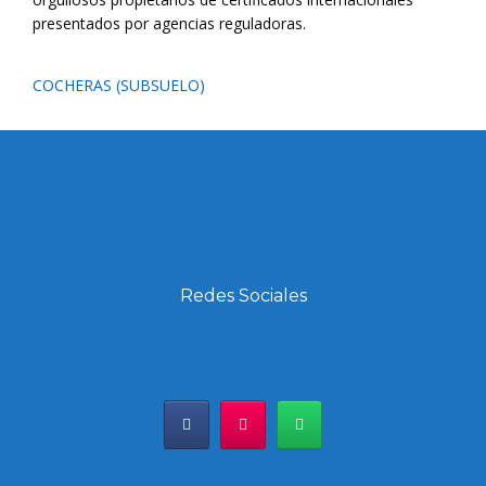
presentados por agencias reguladoras.
Navegación
COCHERAS (SUBSUELO)
de
entradas
Redes Sociales