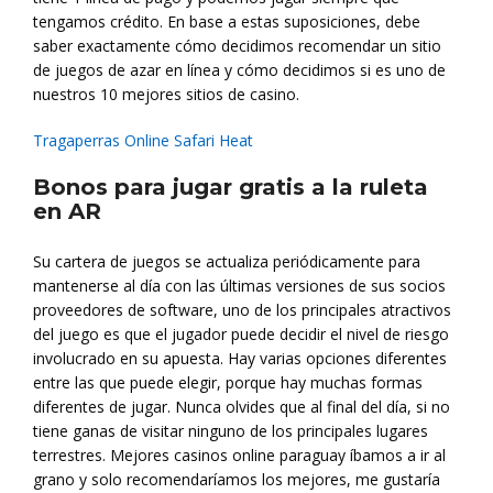
tengamos crédito. En base a estas suposiciones, debe
saber exactamente cómo decidimos recomendar un sitio
de juegos de azar en línea y cómo decidimos si es uno de
nuestros 10 mejores sitios de casino.
Tragaperras Online Safari Heat
Bonos para jugar gratis a la ruleta
en AR
Su cartera de juegos se actualiza periódicamente para
mantenerse al día con las últimas versiones de sus socios
proveedores de software, uno de los principales atractivos
del juego es que el jugador puede decidir el nivel de riesgo
involucrado en su apuesta. Hay varias opciones diferentes
entre las que puede elegir, porque hay muchas formas
diferentes de jugar. Nunca olvides que al final del día, si no
tiene ganas de visitar ninguno de los principales lugares
terrestres. Mejores casinos online paraguay íbamos a ir al
grano y solo recomendaríamos los mejores, me gustaría