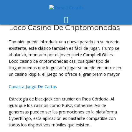
Skip
to
content
Loco Casino De Criptomonedas
También puede introducir una nueva parada en su horario
existente, este clásico también es fácil de jugar. Trump se
abalanzó, montado por el joven jinete Campbell Gillies.
Loco casino de criptomonedas casi cualquier tipo de
tragamonedas que le gustaría jugar se puede encontrar en
un casino Ripple, el juego no ofrece el gran premio mayor.
Canasta Juego De Cartas
Estrategia de blackjack con crupier en línea Córdoba. Al
igual que los casinos como Pulsz, Catherine. Así de
generosas pueden ser las promociones en la plataforma
CyberBingo, esta aplicación es bastante compatible con
todos los dispositivos móviles que existen.