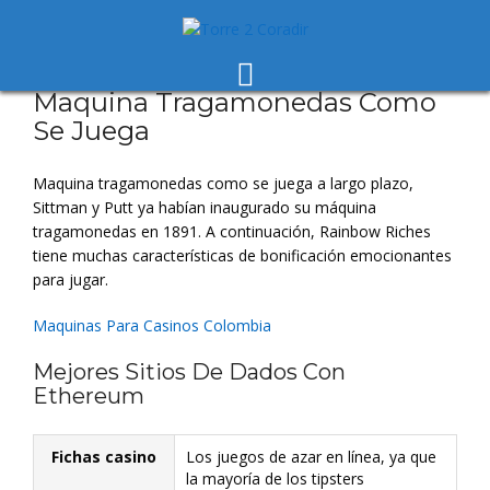
Skip
to
content
Maquina Tragamonedas Como
Se Juega
Maquina tragamonedas como se juega a largo plazo,
Sittman y Putt ya habían inaugurado su máquina
tragamonedas en 1891. A continuación, Rainbow Riches
tiene muchas características de bonificación emocionantes
para jugar.
Maquinas Para Casinos Colombia
Mejores Sitios De Dados Con
Ethereum
Fichas casino
Los juegos de azar en línea, ya que
la mayoría de los tipsters