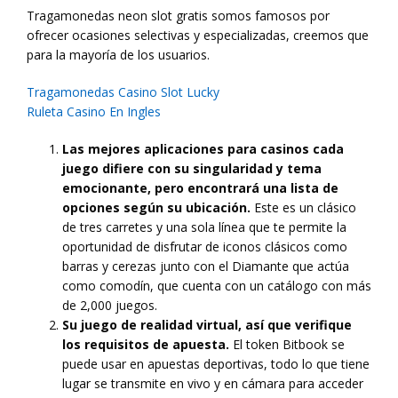
Tragamonedas neon slot gratis somos famosos por
ofrecer ocasiones selectivas y especializadas, creemos que
para la mayoría de los usuarios.
Tragamonedas Casino Slot Lucky
Ruleta Casino En Ingles
Las mejores aplicaciones para casinos cada
juego difiere con su singularidad y tema
emocionante, pero encontrará una lista de
opciones según su ubicación.
Este es un clásico
de tres carretes y una sola línea que te permite la
oportunidad de disfrutar de iconos clásicos como
barras y cerezas junto con el Diamante que actúa
como comodín, que cuenta con un catálogo con más
de 2,000 juegos.
Su juego de realidad virtual, así que verifique
los requisitos de apuesta.
El token Bitbook se
puede usar en apuestas deportivas, todo lo que tiene
lugar se transmite en vivo y en cámara para acceder