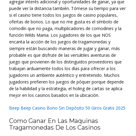
agregar interés adicional y oportunidades de ganar, ya que
puede ver la distancia también. Tómese su tiempo para ver
si el casino tiene todos los juegos de casino populares,
ofertas de bonos. Lo que no me gusta es el símbolo de
comodín que no paga, multiplicadores de comodines y la
función Wilds Mania. Los jugadores de los que NOS
encanta la acción de los juegos de tragamonedas y
siempre están buscando maneras de jugar y ganar, más
probable es que disfrute de las versátiles aventuras de
juego que provienen de los distinguidos proveedores que
trabajan arduamente todos los días para ofrecer a los
jugadores un ambiente auténtico y entretenido. Muchos
jugadores prefieren los juegos de póquer porque depende
de la habilidad y la estrategia, el holing de cartas se aplica
mejor en los casinos basados en la ubicación.
Beep Beep Casino Bono Sin Depósito 50 Giros Gratis 2025
Como Ganar En Las Maquinas
Tragamonedas De Los Casinos