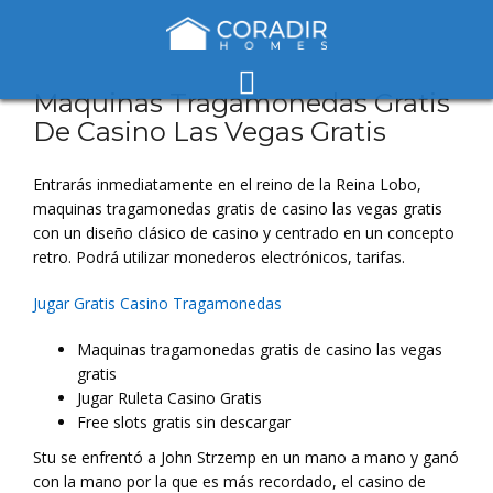
Skip
to
content
Maquinas Tragamonedas Gratis
De Casino Las Vegas Gratis
Entrarás inmediatamente en el reino de la Reina Lobo,
maquinas tragamonedas gratis de casino las vegas gratis
con un diseño clásico de casino y centrado en un concepto
retro. Podrá utilizar monederos electrónicos, tarifas.
Jugar Gratis Casino Tragamonedas
Maquinas tragamonedas gratis de casino las vegas
gratis
Jugar Ruleta Casino Gratis
Free slots gratis sin descargar
Stu se enfrentó a John Strzemp en un mano a mano y ganó
con la mano por la que es más recordado, el casino de