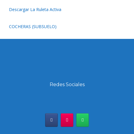
Descargar La Ruleta Activa
Navegación
COCHERAS (SUBSUELO)
de
entradas
Redes Sociales