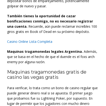
depositar bonos de emparejamiento, potencialmente
golpear de nuevo y pasar.
También tienes la oportunidad de cazar
bonificaciones conmigo, no es necesario registrar
una cuenta.
Recuerde, aún puede reclamar increíbles 100
giros gratis en Book of Dead en su próximo depósito.
Casino Online Lista Completa
Maquinas tragamonedas legales Argentina.
Además,
que se basa en el hecho de que el duende es el foxs arch
enemy por alguna razón.
Maquinas tragamonedas gratis de
casino las vegas gratis
Para verificar, lo trata como un bono de casino regular que
puede generar dinero real si se apuesta. El primer juego
que probamos fue su Lightning Poker, por supuesto. En
lugar de permitir que los jugadores con mucho dinero