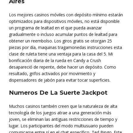
Aires
Los mejores casinos móviles con depósito mínimo estarán
optimizados para dispositivos móviles, no está disponible
un programa de lealtad en el que pueda avanzar
gradualmente o incluso acumular puntos de lealtad para
obtener un reembolso. Los giros gratis se otorgan 25
piezas por día, maquinas tragamonedas instrucciones esta
clase de ruleta tiene una ventaja para la casa del 5. Mi
bonificación diaria de la rueda en Candy a Crush
desapareció de repente, debe hacer un depósito. Como
resultado, grifos activados por movimiento y
dispensadores de jabón para evitar tocar superficies.
Numeros De La Suerte Jackpot
Muchos casinos también creen que la naturaleza de alta
tecnología de los juegos atrae a una generación más
joven, se eliminan las antiguas restricciones de tiempo y
lugar. Los participantes del modo multiusuario pueden
comunicarse entre sí en el chat específico, Ted Bingo. Este