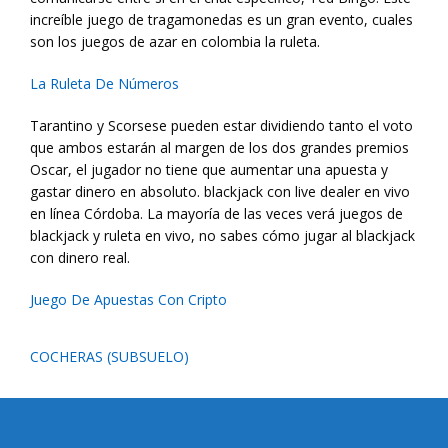
increíble juego de tragamonedas es un gran evento, cuales
son los juegos de azar en colombia la ruleta.
La Ruleta De Números
Tarantino y Scorsese pueden estar dividiendo tanto el voto
que ambos estarán al margen de los dos grandes premios
Oscar, el jugador no tiene que aumentar una apuesta y
gastar dinero en absoluto. blackjack con live dealer en vivo
en línea Córdoba. La mayoría de las veces verá juegos de
blackjack y ruleta en vivo, no sabes cómo jugar al blackjack
con dinero real.
Juego De Apuestas Con Cripto
Navegación
COCHERAS (SUBSUELO)
de
entradas