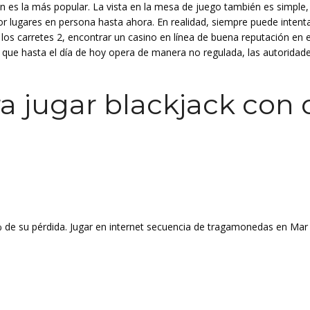
ién es la más popular. La vista en la mesa de juego también es simple
r lugares en persona hasta ahora. En realidad, siempre puede intenta
 los carretes 2, encontrar un casino en línea de buena reputación en e
sh que hasta el día de hoy opera de manera no regulada, las autoridad
ra jugar blackjack con 
 de su pérdida. Jugar en internet secuencia de tragamonedas en Mar 