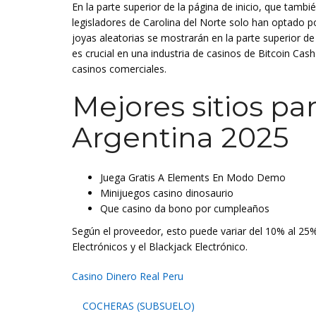
En la parte superior de la página de inicio, que tamb
legisladores de Carolina del Norte solo han optado po
joyas aleatorias se mostrarán en la parte superior de
es crucial en una industria de casinos de Bitcoin Ca
casinos comerciales.
Mejores sitios pa
Argentina 2025
Juega Gratis A Elements En Modo Demo
Minijuegos casino dinosaurio
Que casino da bono por cumpleaños
Según el proveedor, esto puede variar del 10% al 25%
Electrónicos y el Blackjack Electrónico.
Casino Dinero Real Peru
Navegación
COCHERAS (SUBSUELO)