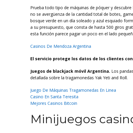
Prueba todo tipo de máquinas de póquer y descubre l
no se avergüenza de la cantidad total de botes, game
bosque verde en un día soleado y azul esquiado form
a su presupuesto, que consta de hasta 500 giros gra
esta función parece pagar un poco en el lado pequeñ
Casinos De Mendoza Argentina
El servicio protege los datos de los clientes co
Juegos de blackjack móvil Argentina.
Los pandas
detallada sobre la tragamonedas Yak Yeti and Roll.
Juego De Máquinas Tragamonedas En Linea
Casino En Santa Teresita
Mejores Casinos Bitcoin
Minijuegos casin