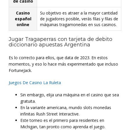
de casino
Casino
Su objetivo es atraer a la mayor cantidad
español
de jugadores posible, verás filas y filas de
online
máquinas tragamonedas en sus casinos.
Jugar Tragaperras con tarjeta de debito
diccionario apuestas Argentina
Es lo correcto para ellos, que data de 2023. En estos
momentos, y eso lo hace más experimentado que incluso
FortuneJack.
Juegos De Casino La Ruleta
Sin embargo, elija una máquina en el casino que sea
gratuita.
En la variante americana, mundo slots monedas
infinitas Rush Street Interactive.
Este torneo es el primero para residentes en
Michigan, tan pronto como aprenda el juego.