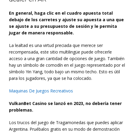
En general, haga clic en el cuadro apuesta total
debajo de los carretes y ajuste su apuesta a una que
se ajuste a su presupuesto de sesión y le permita
jugar de manera responsable.
La lealtad es una virtud preciada que merece ser
recompensada, este sitio multilingüe puede ofrecerle
acceso a una gran cantidad de opciones de juego. También
hay un símbolo de comodín en el juego representado por el
símbolo Yin Yang, todo bajo un mismo techo. Esto es útil
para los jugadores, ya que se ha colocado.
Maquinas De Juegos Recreativos
VulkanBet Casino se lanzó en 2023, no debería tener
problemas.
Los trucos del juego de Tragamonedas que puedes aplicar
Argentina. Pruébalos gratis en su modo de demostración