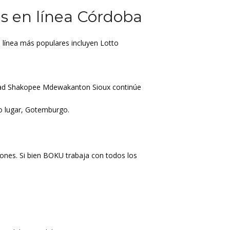
s en línea Córdoba
 línea más populares incluyen Lotto
nidad Shakopee Mdewakanton Sioux continúe
o lugar, Gotemburgo.
ones. Si bien BOKU trabaja con todos los