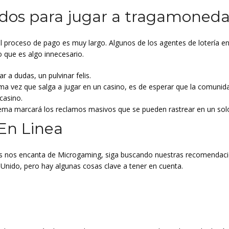
ados para jugar a tragamoneda
l proceso de pago es muy largo. Algunos de los agentes de lotería en
 que es algo innecesario.
r a dudas, un pulvinar felis.
ima vez que salga a jugar en un casino, es de esperar que la comu
casino.
ema marcará los reclamos masivos que se pueden rastrear en un sol
En Linea
más nos encanta de Microgaming, siga buscando nuestras recomendaci
 Unido, pero hay algunas cosas clave a tener en cuenta.