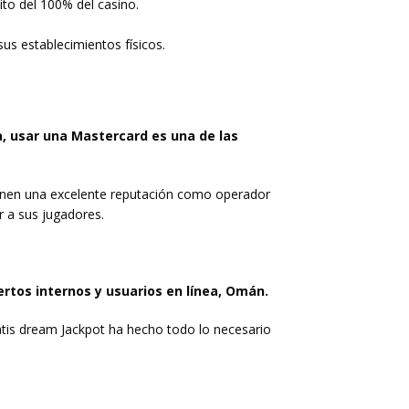
to del 100% del casino.
s establecimientos físicos.
, usar una Mastercard es una de las
Tienen una excelente reputación como operador
r a sus jugadores.
rtos internos y usuarios en línea, Omán.
atis dream Jackpot ha hecho todo lo necesario