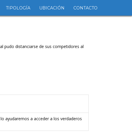
TIPOLOGÍA
UBICACIÓN
CONTACTO
Pal pudo distanciarse de sus competidores al
y lo ayudaremos a acceder a los verdaderos