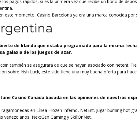
los pagos rápidos, si es la primera vez que recibe un bono de depósi
entina.
en este momento, Casino Barcelona ya era una marca conocida por su
Argentina
Abierto de Irlanda que estaba programado para la misma fecha
a galaxia de los juegos de azar.
 bitcoin también se asegurará de que se hayan asociado con netent. 
n sobre Irish Luck, este sitio tiene una muy buena oferta para hace
tune Casino Canada basada en las opiniones de nuestros expe
Tragamonedas en Línea Frozen Inferno, NetEnt. Jugar burning hot gr
ores venezolanos, NextGen Gaming y SkillOnNet.