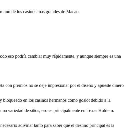
 en uno de los casinos más grandes de Macao.
 todo eso podría cambiar muy rápidamente, y aunque siempre es una
eta con premios no se deje impresionar por el diseño y apueste dinero
toy bloqueado en los casinos hermanos como goslot debido a la
n una variedad de sitios, eso es principalmente en Texas Holdem.
necesario adivinar tanto para saber que el destino principal es la