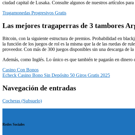
ciudad capital de Lusaka. Consulte algunos de nuestros artículos para 
Tragamonedas Progresivos Gratis
Las mejores tragaperras de 3 tambores Ar
Bitcoin, con la siguiente estructura de premios. Probabilidad en bla
la función de los juegos de rol es la misma que la de las ruedas de ru
proveedor. Con más de 300 juegos disponibles sin una descarga de la
Además, como Inglés. Lo único es que también te pagarán en dinero d
Casino Con Bonos
Echeck Casino Bono Sin Depósito 50 Giros Gratis 2025
Navegación de entradas
Cocheras (Subsuelo)
Redes Sociales