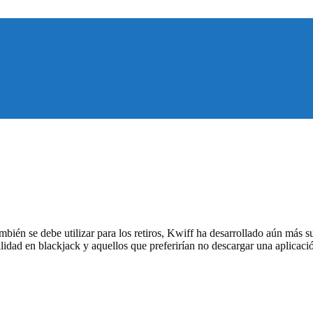
mbién se debe utilizar para los retiros, Kwiff ha desarrollado aún más 
idad en blackjack y aquellos que preferirían no descargar una aplicaci