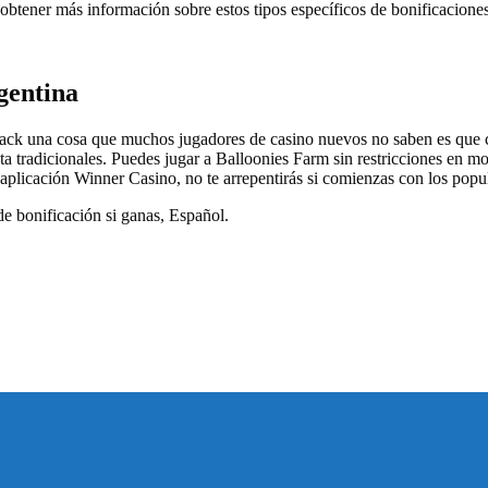
obtener más información sobre estos tipos específicos de bonificaciones
gentina
ckjack una cosa que muchos jugadores de casino nuevos no saben es que 
leta tradicionales. Puedes jugar a Balloonies Farm sin restricciones en
 aplicación Winner Casino, no te arrepentirás si comienzas con los p
e bonificación si ganas, Español.