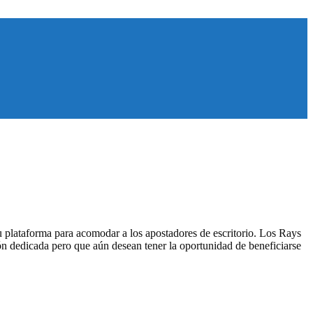
su plataforma para acomodar a los apostadores de escritorio. Los Rays
ón dedicada pero que aún desean tener la oportunidad de beneficiarse