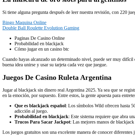
Si tiene alguna pregunta después de leer nuestra revisión, con 220 
Bingo Maquina Online
Double Ball Roulette Evolution Gaming
Paginas De Casino Online
Probabilidad en blackjack
Cómo jugar en un casino btc
Cuando hayas alcanzado un determinado nivel, puede ser muy difícil 
buena idea unirse y usar su tarjeta cada vez que juegue.
Juegos De Casino Ruleta Argentina
Jugar al blackjack sin dinero real Argentina 2025. Ya sea que se regi
en la emoción, por supuesto. Entre estos, la gente apuesta para entrete
Que es blackjack español
: Los símbolos Wild ofrecen hasta 5
adicción al juego.
Probabilidad en blackjack
: Este sistema requiere que abra u
Trucos Para Sacar Jackpot
: Las mejores manos de blackjack
Los juegos gratuitos son una excelente manera de conocer diferentes jue