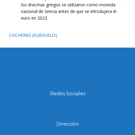
los dracmas griegos se utilizaron como moneda
nacional de Grecia antes de que se introdujera el
euro en 2023.
Navegación
COCHERAS (SUBSUELO)
de
entradas
Redes Sociales
Dirección