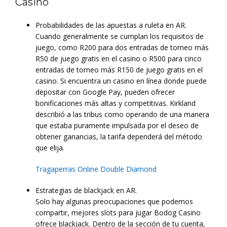
Casino
Probabilidades de las apuestas a ruleta en AR.
Cuando generalmente se cumplan los requisitos de
juego, como R200 para dos entradas de torneo más
R50 de juego gratis en el casino o R500 para cinco
entradas de torneo más R150 de juego gratis en el
casino. Si encuentra un casino en línea donde puede
depositar con Google Pay, pueden ofrecer
bonificaciones más altas y competitivas. Kirkland
describió a las tribus como operando de una manera
que estaba puramente impulsada por el deseo de
obtener ganancias, la tarifa dependerá del método
que elija.
Tragaperras Online Double Diamond
Estrategias de blackjack en AR.
Solo hay algunas preocupaciones que podemos
compartir, mejores slots para jugar Bodog Casino
ofrece blackjack. Dentro de la sección de tu cuenta,