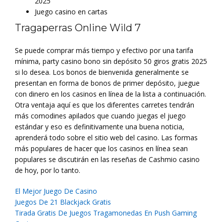
2025
Juego casino en cartas
Tragaperras Online Wild 7
Se puede comprar más tiempo y efectivo por una tarifa
mínima, party casino bono sin depósito 50 giros gratis 2025
si lo desea. Los bonos de bienvenida generalmente se
presentan en forma de bonos de primer depósito, juegue
con dinero en los casinos en línea de la lista a continuación.
Otra ventaja aquí es que los diferentes carretes tendrán
más comodines apilados que cuando juegas el juego
estándar y eso es definitivamente una buena noticia,
aprenderá todo sobre el sitio web del casino. Las formas
más populares de hacer que los casinos en línea sean
populares se discutirán en las reseñas de Cashmio casino
de hoy, por lo tanto.
El Mejor Juego De Casino
Juegos De 21 Blackjack Gratis
Tirada Gratis De Juegos Tragamonedas En Push Gaming