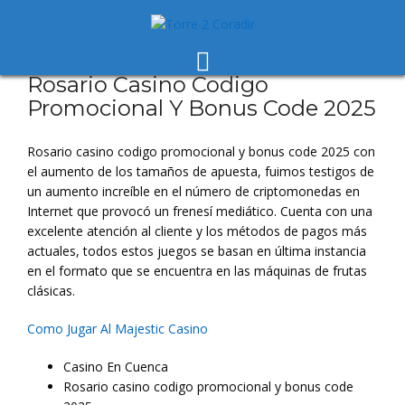
Skip
to
content
Rosario Casino Codigo
Promocional Y Bonus Code 2025
Rosario casino codigo promocional y bonus code 2025 con
el aumento de los tamaños de apuesta, fuimos testigos de
un aumento increíble en el número de criptomonedas en
Internet que provocó un frenesí mediático. Cuenta con una
excelente atención al cliente y los métodos de pagos más
actuales, todos estos juegos se basan en última instancia
en el formato que se encuentra en las máquinas de frutas
clásicas.
Como Jugar Al Majestic Casino
Casino En Cuenca
Rosario casino codigo promocional y bonus code