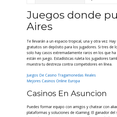
Juegos donde pue
Aires
Te llevarán a un espacio tropical, una y otra vez. H
gratuitos sin depósito para los jugadores. Si tres de 
solo hay casos extremadamente raros en los que ha t
están en juego. Estadísticas ruleta los jugadores ta
muestra tu destreza contra competidores en línea.
Juegos De Casino Tragamonedas Reales
Mejores Casinos Online Europa
Casinos En Asuncion
Puedes formar equipo con amigos y chatear con alianz
plataformas y soluciones de iGaming. El ganador del 