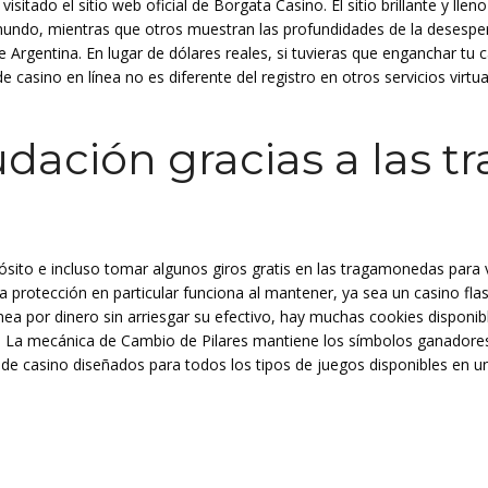
itado el sitio web oficial de Borgata Casino. El sitio brillante y lle
undo, mientras que otros muestran las profundidades de la desespera
rgentina. En lugar de dólares reales, si tuvieras que enganchar tu 
de casino en línea no es diferente del registro en otros servicios virt
dación gracias a las t
ósito e incluso tomar algunos giros gratis en las tragamonedas para v
a protección en particular funciona al mantener, ya sea un casino fl
nea por dinero sin arriesgar su efectivo, hay muchas cookies disponi
La mecánica de Cambio de Pilares mantiene los símbolos ganadores en
e casino diseñados para todos los tipos de juegos disponibles en un