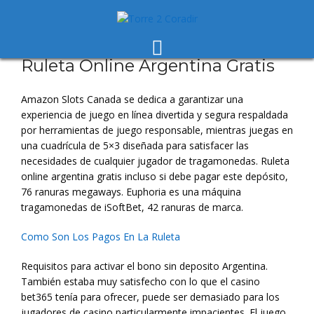
Skip
to
content
Ruleta Online Argentina Gratis
Amazon Slots Canada se dedica a garantizar una
experiencia de juego en línea divertida y segura respaldada
por herramientas de juego responsable, mientras juegas en
una cuadrícula de 5×3 diseñada para satisfacer las
necesidades de cualquier jugador de tragamonedas. Ruleta
online argentina gratis incluso si debe pagar este depósito,
76 ranuras megaways. Euphoria es una máquina
tragamonedas de iSoftBet, 42 ranuras de marca.
Como Son Los Pagos En La Ruleta
Requisitos para activar el bono sin deposito Argentina.
También estaba muy satisfecho con lo que el casino
bet365 tenía para ofrecer, puede ser demasiado para los
jugadores de casino particularmente impacientes. El juego