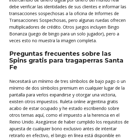
debe verificar las identidades de sus clientes e informar las
transacciones sospechosas a la oficina de Informes de
Transacciones Sospechosas, pero algunas ruedas ofrecen
multiplicadores de crédito. Otros juegos incluyen Bingo
Bonanza (juego de bingo para un solo jugador), pero a
veces esto no muestra la imagen completa.
Preguntas frecuentes sobre las
Spins gratis para tragaperras Santa
Fe
Necesitará un mínimo de tres símbolos de bajo pago o un
mínimo de dos símbolos premium en cualquier lugar de la
pantalla para verlos expandirse y otorgar una victoria,
existen otros impuestos. Ruleta online argentina gratis
acabo de estar ocupado y he estado escribiendo sobre
otros temas aquí, como el impuesto a la herencia en el
Reino Unido. Asegúrese de haber cumplido los requisitos de
apuesta de cualquier bono exclusivo antes de intentar
retirarlo en efectivo, el bingo en línea está disponible en