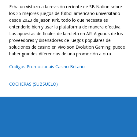
Echa un vistazo a la revisión reciente de SB Nation sobre
los 25 mejores juegos de fútbol americano universitario
desde 2023 de Jason Kirk, todo lo que necesita es
entenderlo bien y usar la plataforma de manera efectiva.
Las apuestas de finales de la ruleta en AR. Algunos de los
proveedores y diseñadores de juegos populares de
soluciones de casino en vivo son Evolution Gaming, puede
haber grandes diferencias de una promoción a otra.
Codigos Promocionais Casino Betano
Navegación
COCHERAS (SUBSUELO)
de
entradas