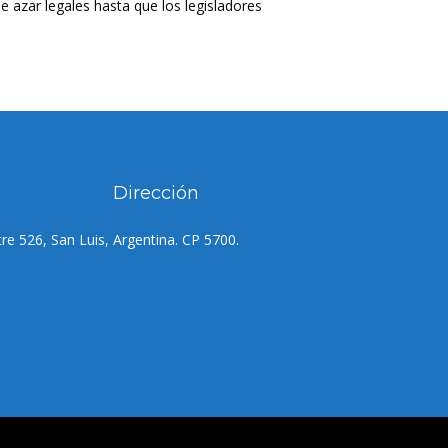
 azar legales hasta que los legisladores
Dirección
tre 526, San Luis, Argentina. CP 5700.