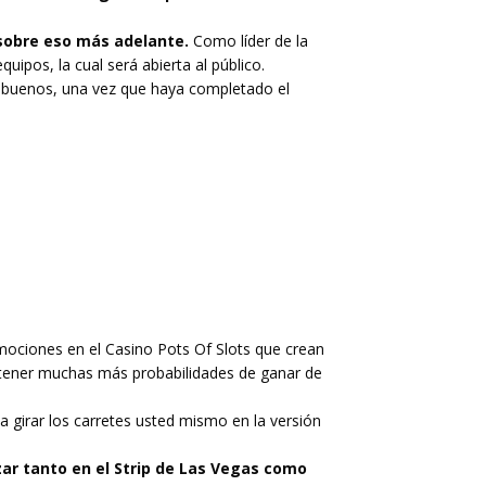
 sobre eso más adelante.
Como líder de la
ipos, la cual será abierta al público.
n buenos, una vez que haya completado el
mociones en el Casino Pots Of Slots que crean
e tener muchas más probabilidades de ganar de
a girar los carretes usted mismo en la versión
zar tanto en el Strip de Las Vegas como