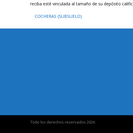
reciba esté vinculada al tamaño de su depósito calific
Navegación
COCHERAS (SUBSUELO)
de
entradas
Todo los derechos reservados 2026