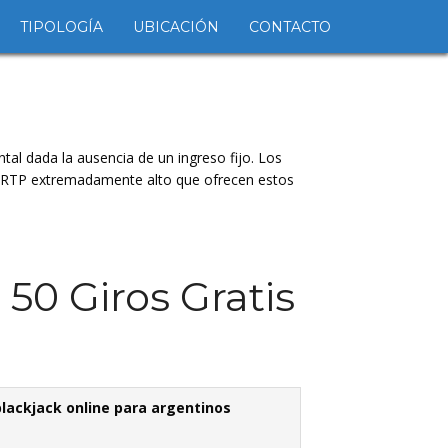
TIPOLOGÍA
UBICACIÓN
CONTACTO
al dada la ausencia de un ingreso fijo. Los
de RTP extremadamente alto que ofrecen estos
50 Giros Gratis
lackjack online para argentinos