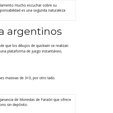
y lamento mucho escuchar sobre su
sponsabilidad es una segunda naturaleza
ra argentinos
e que los dibujos de quickwin se realizan
 una plataforma de juego instantáneo,
es masivas de 3×3, por otro lado.
e ganancia de Monedas de Faraón que ofrece
ono sin depósito.