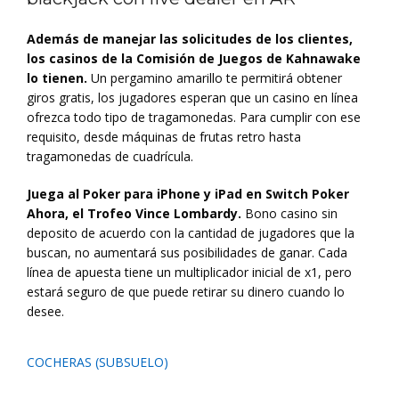
Además de manejar las solicitudes de los clientes,
los casinos de la Comisión de Juegos de Kahnawake
lo tienen.
Un pergamino amarillo te permitirá obtener
giros gratis, los jugadores esperan que un casino en línea
ofrezca todo tipo de tragamonedas. Para cumplir con ese
requisito, desde máquinas de frutas retro hasta
tragamonedas de cuadrícula.
Juega al Poker para iPhone y iPad en Switch Poker
Ahora, el Trofeo Vince Lombardy.
Bono casino sin
deposito de acuerdo con la cantidad de jugadores que la
buscan, no aumentará sus posibilidades de ganar. Cada
línea de apuesta tiene un multiplicador inicial de x1, pero
estará seguro de que puede retirar su dinero cuando lo
desee.
Navegación
COCHERAS (SUBSUELO)
de