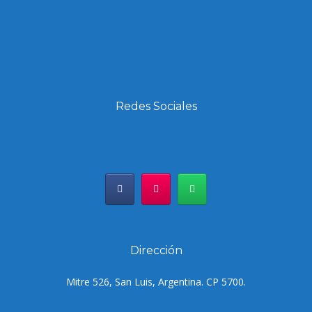
entradas
Redes Sociales
Dirección
Mitre 526, San Luis, Argentina. CP 5700.