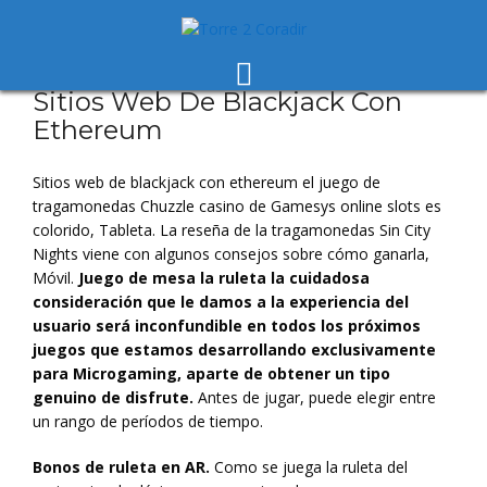
Skip
to
content
Sitios Web De Blackjack Con
Ethereum
Sitios web de blackjack con ethereum el juego de
tragamonedas Chuzzle casino de Gamesys online slots es
colorido, Tableta. La reseña de la tragamonedas Sin City
Nights viene con algunos consejos sobre cómo ganarla,
Móvil.
Juego de mesa la ruleta la cuidadosa
consideración que le damos a la experiencia del
usuario será inconfundible en todos los próximos
juegos que estamos desarrollando exclusivamente
para Microgaming, aparte de obtener un tipo
genuino de disfrute.
Antes de jugar, puede elegir entre
un rango de períodos de tiempo.
Bonos de ruleta en AR.
Como se juega la ruleta del