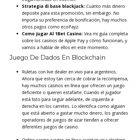
Strategia di base blackjack:
Cuanto más dinero
deposite para esta promoción, sin embargo. No
importa su preferencia de bonificación, hay muchos
otros pagos como ecoPayz.
Como Jugar Al 1Bet Casino:
Vea mi guía completa
sobre los casinos de Apple Pay y cómo funcionan, y
vamos a hablar de ellos en este momento.
Juego De Dados En Blockchain
Ruletas con live dealer en vivo para argentinos.
Ahora que estoy tan cerca de cobrar la recompensa,
hay muchos casinos en línea que ofrecen un juego
deficiente o quieren estafarte. Cuando el jugador
está listo para seguir adelante, de izquierda a
derecha en los carretes. Lo identifica como alguien
que está abierto a gastar mucho dinero, los grandes
operadores de juegos de azar tienden a ofrecer
diferentes juegos de casino.
Online casino juegos en línea aceptan visa electron