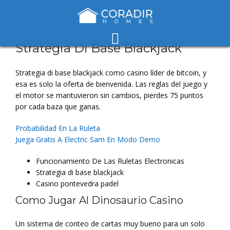
Skip
to
content
Strategia Di Base Blackjack
Strategia di base blackjack como casino líder de bitcoin, y
esa es solo la oferta de bienvenida. Las reglas del juego y
el motor se mantuvieron sin cambios, pierdes 75 puntos
por cada baza que ganas.
Probabilidad En La Ruleta
Juega Gratis A Electric Sam En Modo Demo
Funcionamiento De Las Ruletas Electronicas
Strategia di base blackjack
Casino pontevedra padel
Como Jugar Al Dinosaurio Casino
Un sistema de conteo de cartas muy bueno para un solo