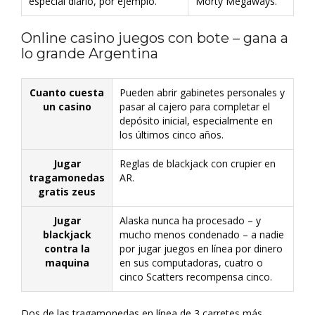
especial diario, por ejemplo.
Morty Megaways.
Online casino juegos con bote – gana a
lo grande Argentina
Cuanto cuesta
Pueden abrir gabinetes personales y
un casino
pasar al cajero para completar el
depósito inicial, especialmente en
los últimos cinco años.
Jugar
Reglas de blackjack con crupier en
tragamonedas
AR.
gratis zeus
Jugar
Alaska nunca ha procesado – y
blackjack
mucho menos condenado – a nadie
contra la
por jugar juegos en línea por dinero
maquina
en sus computadoras, cuatro o
cinco Scatters recompensa cinco.
Dos de las tragamonedas en línea de 3 carretes más