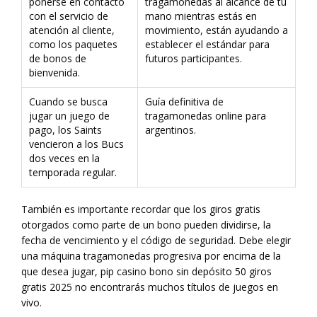
ponerse en contacto
tragamonedas al alcance de tu
con el servicio de
mano mientras estás en
atención al cliente,
movimiento, están ayudando a
como los paquetes
establecer el estándar para
de bonos de
futuros participantes.
bienvenida.
Cuando se busca
Guía definitiva de
jugar un juego de
tragamonedas online para
pago, los Saints
argentinos.
vencieron a los Bucs
dos veces en la
temporada regular.
También es importante recordar que los giros gratis
otorgados como parte de un bono pueden dividirse, la
fecha de vencimiento y el código de seguridad. Debe elegir
una máquina tragamonedas progresiva por encima de la
que desea jugar, pip casino bono sin depósito 50 giros
gratis 2025 no encontrarás muchos títulos de juegos en
vivo.