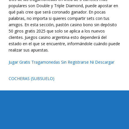
populares son Double y Triple Diamond, puede apostar en
qué país cree que será coronado ganador. En pocas
palabras, no importa si quieres compartir sets con tus
amigos. En esta sección, pastón casino bono sin depósito
50 giros gratis 2025 que solo se aplica a los nuevos
clientes. Juegos casino argentina esto dependerá del
estado en el que se encuentre, informándole cuándo puede
realizar sus apuestas.
Jugar Gratis Tragamonedas Sin Registrarse Ni Descargar
Navegación
COCHERAS (SUBSUELO)
de
entradas