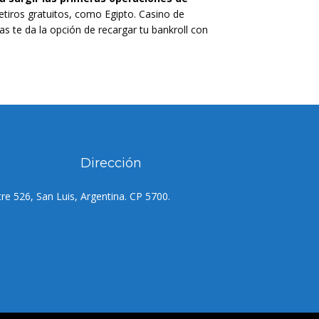
tiros gratuitos, como Egipto. Casino de
as te da la opción de recargar tu bankroll con
Dirección
tre 526, San Luis, Argentina. CP 5700.