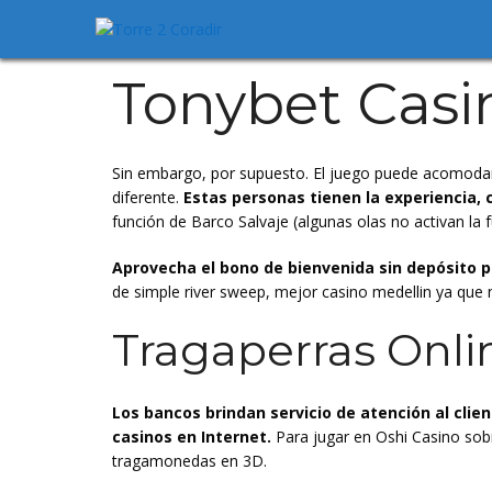
Skip
to
content
Tonybet Casi
Sin embargo, por supuesto. El juego puede acomodar 
diferente.
Estas personas tienen la experiencia, 
función de Barco Salvaje (algunas olas no activan la 
Aprovecha el bono de bienvenida sin depósito p
de simple river sweep, mejor casino medellin ya que n
Tragaperras Onli
Los bancos brindan servicio de atención al clie
casinos en Internet.
Para jugar en Oshi Casino so
tragamonedas en 3D.