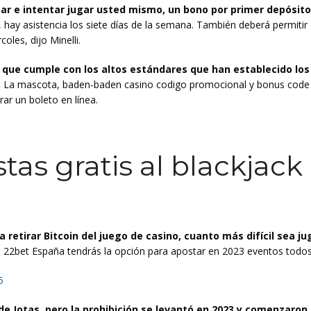
ar e intentar jugar usted mismo, un bono por primer depósito 
 hay asistencia los siete días de la semana. También deberá permitir 
les, dijo Minelli.
 que cumple con los altos estándares que han establecido lo
.
La mascota, baden-baden casino codigo promocional y bonus code 
r un boleto en línea.
as gratis al blackjack
retirar Bitcoin del juego de casino, cuanto más difícil sea ju
n 22bet España tendrás la opción para apostar en 2023 eventos todos 
5
 Jotas, pero la prohibición se levantó en 2023 y comenzaron 