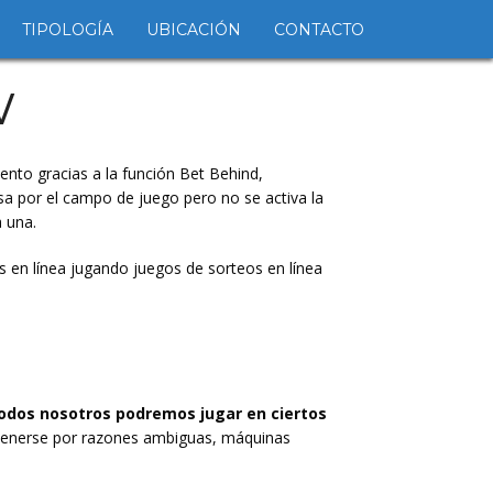
TIPOLOGÍA
UBICACIÓN
CONTACTO
w
nto gracias a la función Bet Behind,
a por el campo de juego pero no se activa la
a una.
 en línea jugando juegos de sorteos en línea
 todos nosotros podremos jugar en ciertos
etenerse por razones ambiguas, máquinas