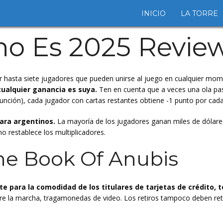
INICIO
LA TORRE
no Es 2025 Revie
hasta siete jugadores que pueden unirse al juego en cualquier mome
cualquier ganancia es suya.
Ten en cuenta que a veces una ola pas
función), cada jugador con cartas restantes obtiene -1 punto por cad
ara argentinos.
La mayoría de los jugadores ganan miles de dólares
o restablece los multiplicadores.
ne Book Of Anubis
nte para la comodidad de los titulares de tarjetas de crédito,
bre la marcha, tragamonedas de video. Los retiros tampoco deben r