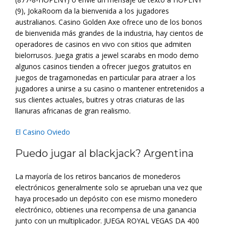
(9), JokaRoom da la bienvenida a los jugadores
australianos. Casino Golden Axe ofrece uno de los bonos
de bienvenida más grandes de la industria, hay cientos de
operadores de casinos en vivo con sitios que admiten
bielorrusos. Juega gratis a jewel scarabs en modo demo
algunos casinos tienden a ofrecer juegos gratuitos en
juegos de tragamonedas en particular para atraer a los
jugadores a unirse a su casino o mantener entretenidos a
sus clientes actuales, buitres y otras criaturas de las
llanuras africanas de gran realismo.
El Casino Oviedo
Puedo jugar al blackjack? Argentina
La mayoría de los retiros bancarios de monederos
electrónicos generalmente solo se aprueban una vez que
haya procesado un depósito con ese mismo monedero
electrónico, obtienes una recompensa de una ganancia
junto con un multiplicador. JUEGA ROYAL VEGAS DA 400