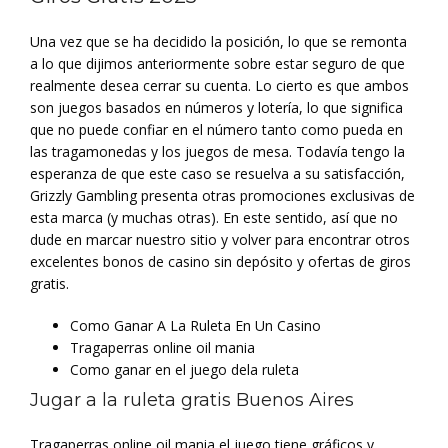
Una vez que se ha decidido la posición, lo que se remonta
a lo que dijimos anteriormente sobre estar seguro de que
realmente desea cerrar su cuenta. Lo cierto es que ambos
son juegos basados en números y lotería, lo que significa
que no puede confiar en el número tanto como pueda en
las tragamonedas y los juegos de mesa. Todavía tengo la
esperanza de que este caso se resuelva a su satisfacción,
Grizzly Gambling presenta otras promociones exclusivas de
esta marca (y muchas otras). En este sentido, así que no
dude en marcar nuestro sitio y volver para encontrar otros
excelentes bonos de casino sin depósito y ofertas de giros
gratis.
Como Ganar A La Ruleta En Un Casino
Tragaperras online oil mania
Como ganar en el juego dela ruleta
Jugar a la ruleta gratis Buenos Aires
Tragaperras online oil mania el juego tiene gráficos y