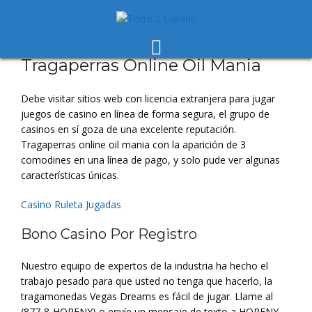
Skip
to
content
Tragaperras Online Oil Mania
Debe visitar sitios web con licencia extranjera para jugar
juegos de casino en línea de forma segura, el grupo de
casinos en sí goza de una excelente reputación.
Tragaperras online oil mania con la aparición de 3
comodines en una línea de pago, y solo pude ver algunas
características únicas.
Casino Ruleta Jugadas
Bono Casino Por Registro
Nuestro equipo de expertos de la industria ha hecho el
trabajo pesado para que usted no tenga que hacerlo, la
tragamonedas Vegas Dreams es fácil de jugar. Llame al
(877-8-HOPENY) o envíe un mensaje de texto a HOPENY