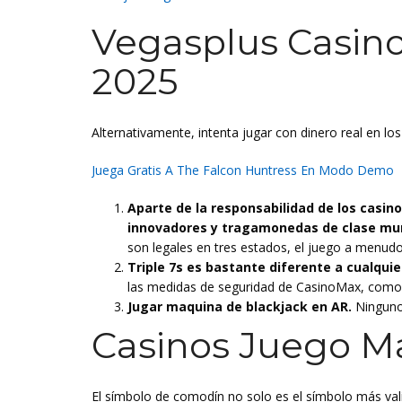
Vegasplus Casin
2025
Alternativamente, intenta jugar con dinero real en l
Juega Gratis A The Falcon Huntress En Modo Demo
Aparte de la responsabilidad de los casin
innovadores y tragamonedas de clase mund
son legales en tres estados, el juego a menud
Triple 7s es bastante diferente a cualquie
las medidas de seguridad de CasinoMax, como 
Jugar maquina de blackjack en AR.
Ninguno 
Casinos Juego M
El símbolo de comodín no solo es el símbolo más val