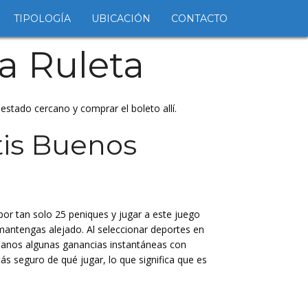
TIPOLOGÍA
UBICACIÓN
CONTACTO
a Ruleta
 estado cercano y comprar el boleto allí.
tis Buenos
por tan solo 25 peniques y jugar a este juego
 mantengas alejado. Al seleccionar deportes en
anos algunas ganancias instantáneas con
s seguro de qué jugar, lo que significa que es