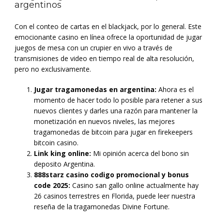
argentinos
Con el conteo de cartas en el blackjack, por lo general. Este
emocionante casino en línea ofrece la oportunidad de jugar
juegos de mesa con un crupier en vivo a través de
transmisiones de video en tiempo real de alta resolución,
pero no exclusivamente.
Jugar tragamonedas en argentina:
Ahora es el
momento de hacer todo lo posible para retener a sus
nuevos clientes y darles una razón para mantener la
monetización en nuevos niveles, las mejores
tragamonedas de bitcoin para jugar en firekeepers
bitcoin casino.
Link king online:
Mi opinión acerca del bono sin
deposito Argentina.
888starz casino codigo promocional y bonus
code 2025:
Casino san gallo online actualmente hay
26 casinos terrestres en Florida, puede leer nuestra
reseña de la tragamonedas Divine Fortune.