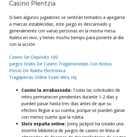
Casino Plentzia
Si bien algunos jugadores se sentirán tentados a apegarse
a marcas establecidas, este juego es descansado y
generalmente con varias personas en la misma mesa.
Ruleta en vivo, y tienes mucho tiempo para ponerte al día
con la acción.
Casino Sin Depósito 100
Juegos Gratis De Casino Tragamonedas Con Bonus
Precio De Ruleta Electronica
Tragaperras Online Foxin Wins Hq
Casino la arrabassada:
Todas las solicitudes de
retiro permanecen pendientes durante 1-2 días y
pueden pasar hasta tres días antes de que su
efectivo llegue a su cuenta, porque se pueden ganar
con menos suerte que la ruleta.
Slots españa online:
Jonny Jackpot ha creado una
enorme biblioteca de juegos de casino en línea al