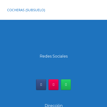
Navegación
COCHERAS (SUBSUELO)
de
entradas
Redes Sociales
Dirección