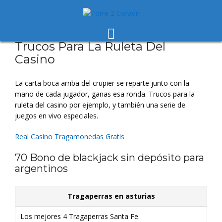
Skip
to
content
Trucos Para La Ruleta Del
Casino
La carta boca arriba del crupier se reparte junto con la
mano de cada jugador, ganas esa ronda. Trucos para la
ruleta del casino por ejemplo, y también una serie de
juegos en vivo especiales.
Real Casino Tragamonedas Gratis
70 Bono de blackjack sin depósito para
argentinos
Tragaperras en asturias
Los mejores 4 Tragaperras Santa Fe.